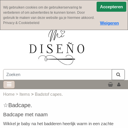
Goede service.
Accepteren
Wij gebruiken cookies om de gebruikerservaring te
Veilig en eenvoudig betalen.
verbeteren of om advertenties te kunnen tonen. Door
gebruik te maken van deze website ga je hiermee akkoord.
Gratis verzending vanaf €125,- ( NL)
Weigeren
Privacy & Cookiebeleid
Home
>
Items
>
Badstof capes.
☆Badcape.
Badcape met naam
Wikkel je baby na het badderen heerlijk warm in een zachte