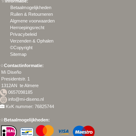
☆
Informatie:
Betaalmogelijkheden
Ruilen & Retourneren
Algmene voorwaarden
Herroepingsrecht
Privacybeleid
Verzenden & Ophalen
©Copyright
Sitemap
☆
Contactinformatie:
Mi Diseño
Presidentstr. 1
1312AN te Almere
0657098185
info@mi-diseno.nl
KvK nummer: 76825744
☆
Betaalmogelijkheden: